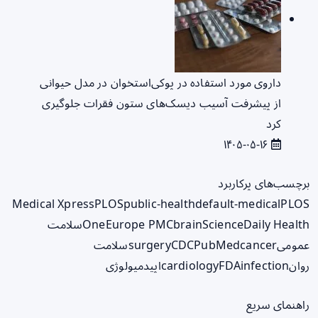
داروی مورد استفاده در پوکی‌استخوان در مدل حیوانی
از پیشرفت آسیب دیسک‌های ستون فقرات جلوگیری
کرد
۱۴۰۵-۰۵-۱۶
برچسب‌های پرکاربرد
Medical Xpress
PLOS
public-health
default-medical
PLOS
ScienceDaily Health
brain
Europe PMC
One
سلامت
عمومی
cancer
PubMed
CDC
surgery
سلامت
روان
infection
FDA
cardiology
اپیدمیولوژی
راهنمای سریع