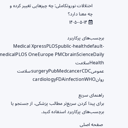
اختلالات نوروتکاملی: چه چیزهایی تغییر کرده و
چه معنا دارد؟
۱۴۰۵-۰۵-۱۴
برچسب‌های پرکاربرد
Medical Xpress
PLOS
public-health
default-
medical
PLOS One
Europe PMC
brain
ScienceDaily
Health
سلامت
عمومی
CDC
cancer
PubMed
surgery
سلامت
روان
WHO
infection
FDA
cardiology
راهنمای سریع
برای پیدا کردن سریع‌تر مطالب پزشکی، از جستجو یا
برچسب‌های پرکاربرد استفاده کنید.
صفحه اصلی