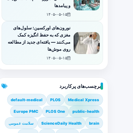
و پیامدها
۱۴۰۵-۰۵-۱۵
نورون‌های اورکسین: سلول‌های
مغزی که به حفظ انگیزه کمک
می‌کنند — یافته‌ای جدید از مطالعه
روی موش‌ها
۱۴۰۵-۰۵-۱۵
برچسب‌های پرکاربرد
default-medical
PLOS
Medical Xpress
Europe PMC
PLOS One
public-health
brain
ScienceDaily Health
سلامت عمومی