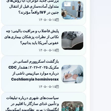
بررسی جدید کوکران: آیا روش‌های
متداول آماده‌سازی قبل از انتقال
جنین در IVF واقعاً مؤثرند؟
۱۴۰۵-۰۵-۱۵
پایش فاضلاب و مراقبت بالینی: چه
نکاتی از نظرات پزشکان بیماری‌های
عفونی آمریکا باید بدانیم؟
۱۴۰۵-۰۵-۱۵
بازگشت اسکروورم انسانی در
مکزیک ۲۰۲۵–۲۰۲۶: هشدار CDC
درباره موارد میازییس ناشی از
Cochliomyia hominivorax
۱۴۰۵-۰۵-۱۵
سیاست‌های شهری درباره تبلیغات
و تأمین غذای سازگار با اقلیم در
انگلستان: مرور نظام‌مند اسکوپینگ