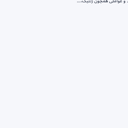
 و عواملی همچون ژنتیک،…