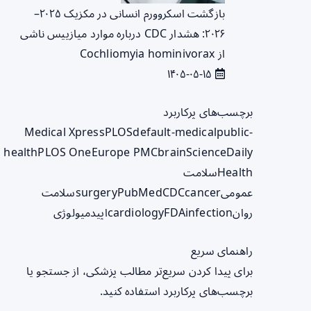
بازگشت اسکروورم انسانی در مکزیک ۲۰۲۵–
۲۰۲۶: هشدار CDC درباره موارد میازییس ناشی
از Cochliomyia hominivorax
۱۴۰۵-۰۵-۱۵
برچسب‌های پرکاربرد
Medical Xpress
PLOS
default-medical
public-
health
PLOS One
Europe PMC
brain
ScienceDaily
Health
سلامت
عمومی
cancer
CDC
PubMed
surgery
سلامت
روان
infection
FDA
cardiology
اپیدمیولوژی
راهنمای سریع
برای پیدا کردن سریع‌تر مطالب پزشکی، از جستجو یا
برچسب‌های پرکاربرد استفاده کنید.