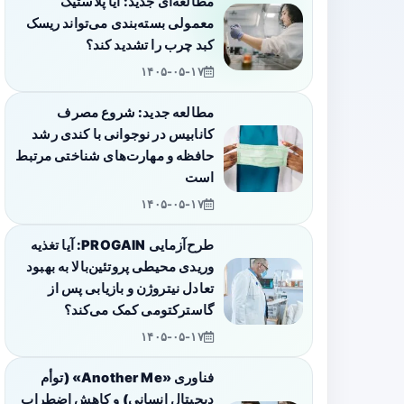
مطالعه‌ای جدید: آیا پلاستیک
معمولی بسته‌بندی می‌تواند ریسک
کبد چرب را تشدید کند؟
۱۴۰۵-۰۵-۱۷
مطالعه جدید: شروع مصرف
کانابیس در نوجوانی با کندی رشد
حافظه و مهارت‌های شناختی مرتبط
است
۱۴۰۵-۰۵-۱۷
طرح‌آزمایی PROGAIN: آیا تغذیه
وریدی محیطی پروتئین‌بالا به بهبود
تعادل نیتروژن و بازیابی پس از
گاسترکتومی کمک می‌کند؟
۱۴۰۵-۰۵-۱۷
فناوری «Another Me» (توأم
دیجیتال انسانی) و کاهش اضطراب