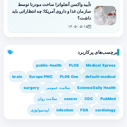
تأیید واکسن آنفلوانزا ساخت مودرنا توسط
سازمان غذا و داروی آمریکا؛ چه انتظاراتی باید
داشت؟
۱۴۰۵-۰۵-۱۵
برچسب‌های پرکاربرد
public-health
PLOS
Medical Xpress
brain
Europe PMC
PLOS One
default-medical
ScienceDaily Health
سلامت عمومی
surgery
PubMed
CDC
cancer
سلامت روان
cardiology
FDA
infection
اپیدمیولوژی