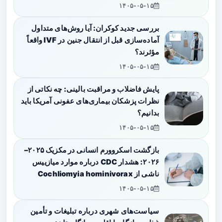
۱۴۰۵-۰۵-۱۵
بررسی جدید کوکران: آیا روش‌های متداول
آماده‌سازی قبل از انتقال جنین در IVF واقعاً
مؤثرند؟
۱۴۰۵-۰۵-۱۵
پایش فاضلاب و مراقبت بالینی: چه نکاتی از
نظرات پزشکان بیماری‌های عفونی آمریکا باید
بدانیم؟
۱۴۰۵-۰۵-۱۵
بازگشت اسکروورم انسانی در مکزیک ۲۰۲۵–
۲۰۲۶: هشدار CDC درباره موارد میازییس
ناشی از Cochliomyia hominivorax
۱۴۰۵-۰۵-۱۵
سیاست‌های شهری درباره تبلیغات و تأمین