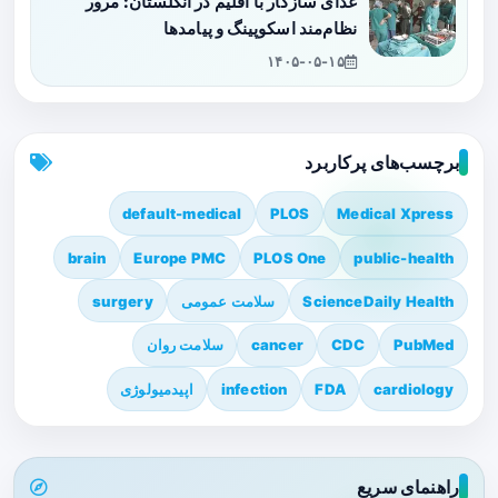
غذای سازگار با اقلیم در انگلستان: مرور
نظام‌مند اسکوپینگ و پیامدها
۱۴۰۵-۰۵-۱۵
برچسب‌های پرکاربرد
default-medical
PLOS
Medical Xpress
brain
Europe PMC
PLOS One
public-health
ScienceDaily Health
سلامت عمومی
surgery
PubMed
CDC
cancer
سلامت روان
cardiology
FDA
infection
اپیدمیولوژی
راهنمای سریع