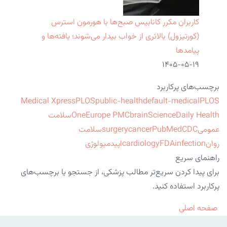
کاربران مکرر کانابیس صبح‌ها با هورمون استرس
(کورتیزول) بالاتری از خواب بیدار می‌شوند؛ یافته‌ها و
پیامدها
۱۴۰۵-۰۵-۱۹
برچسب‌های پرکاربرد
Medical Xpress
PLOS
public-health
default-medical
PLOS
ScienceDaily Health
brain
Europe PMC
One
سلامت
عمومی
CDC
PubMed
cancer
surgery
سلامت
روان
infection
FDA
cardiology
اپیدمیولوژی
راهنمای سریع
برای پیدا کردن سریع‌تر مطالب پزشکی، از جستجو یا برچسب‌های
پرکاربرد استفاده کنید.
صفحه اصلی