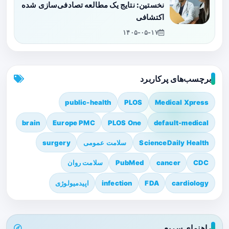
نخستین: نتایج یک مطالعه تصادفی‌سازی شده
اکتشافی
۱۴۰۵-۰۵-۱۷
برچسب‌های پرکاربرد
public-health
PLOS
Medical Xpress
brain
Europe PMC
PLOS One
default-medical
ScienceDaily Health
سلامت عمومی
surgery
CDC
cancer
PubMed
سلامت روان
cardiology
FDA
infection
اپیدمیولوژی
راهنمای سریع