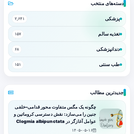
دسته‌های منتخب
پزشکی
۲,۶۴۱
تغذیه سالم
۱۵۷
دندانپزشکی
۶۸
طب سنتی
۱۵۱
جدیدترین مطالب
چگونه یک مگس متفاوت محور قدامی–خلفی
جنین را می‌سازد: نقش دسترسی کروماتین و
عوامل آغازگر در Clogmia albipunctata
۱۴۰۵-۰۵-۱۶