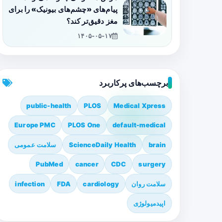
پیام‌های «چشم‌های بیونیک» را برای
مغز دقیق‌تر کند؟
۱۴۰۵-۰۵-۱۷
برچسب‌های پرکاربرد
public-health
PLOS
Medical Xpress
Europe PMC
PLOS One
default-medical
brain
ScienceDaily Health
سلامت عمومی
PubMed
cancer
CDC
surgery
سلامت روان
cardiology
FDA
infection
اپیدمیولوژی