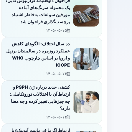
فراخوان داوطلبانه فرازنیوس کابی:
یک محموله سرنگ‌های آماده
مورفین سولفات به‌خاطر اشتباه
برچسب‌گذاری فراخوان شد
۱۴۰۵-۰۵-۱۵
ده سال اختلاف: الگوهای کاهش
عملکرد روزمره در سالمندان برزیل
و اروپا بر اساس چارچوب WHO
ICOPE
۱۴۰۵-۰۵-۱۴
کشفی جدید درباره ژن PSPH و
ارتباط آن با اختلالات نوروتکاملی:
چه چیزهایی تغییر کرده و چه معنا
دارد؟
۱۴۰۵-۰۵-۱۴
ارتباط اگزما (درماتیت آتوپیک) با