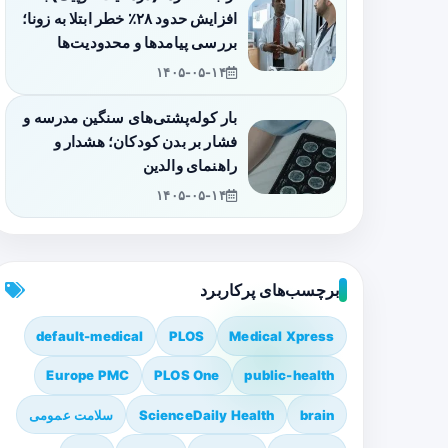
افزایش حدود ۲۸٪ خطر ابتلا به زونا؛
بررسی پیامدها و محدودیت‌ها
۱۴۰۵-۰۵-۱۴
بار کوله‌پشتی‌های سنگین مدرسه و
فشار بر بدن کودکان؛ هشدار و
راهنمای والدین
۱۴۰۵-۰۵-۱۴
برچسب‌های پرکاربرد
default-medical
PLOS
Medical Xpress
Europe PMC
PLOS One
public-health
brain
ScienceDaily Health
سلامت عمومی