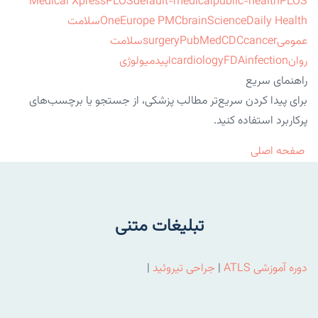
Medical Xpress
PLOS
default-medical
public-health
PLOS
ScienceDaily Health
brain
Europe PMC
One
سلامت
عمومی
cancer
CDC
PubMed
surgery
سلامت
روان
infection
FDA
cardiology
اپیدمیولوژی
راهنمای سریع
برای پیدا کردن سریع‌تر مطالب پزشکی، از جستجو یا برچسب‌های
پرکاربرد استفاده کنید.
صفحه اصلی
تبلیغات متنی
دوره آموزشی ATLS
|
جراحی تیروئید
|