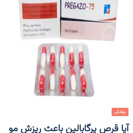
پزشکی
آیا قرص پرگابالین باعث ریزش مو