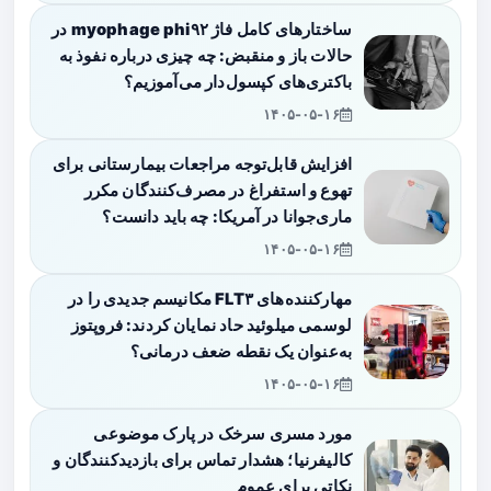
ساختارهای کامل فاژ myophage phi۹۲ در
حالات باز و منقبض: چه چیزی درباره نفوذ به
باکتری‌های کپسول‌دار می‌آموزیم؟
۱۴۰۵-۰۵-۱۶
افزایش قابل‌توجه مراجعات بیمارستانی برای
تهوع و استفراغ در مصرف‌کنندگان مکرر
ماری‌جوانا در آمریکا: چه باید دانست؟
۱۴۰۵-۰۵-۱۶
مهارکننده‌های FLT۳ مکانیسم جدیدی را در
لوسمی میلوئید حاد نمایان کردند: فروپتوز
به‌عنوان یک نقطه ضعف درمانی؟
۱۴۰۵-۰۵-۱۶
مورد مسری سرخک در پارک موضوعی
کالیفرنیا؛ هشدار تماس برای بازدیدکنندگان و
نکاتی برای عموم