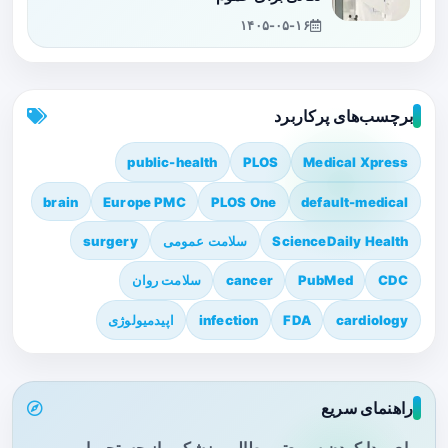
۱۴۰۵-۰۵-۱۶
برچسب‌های پرکاربرد
public-health
PLOS
Medical Xpress
brain
Europe PMC
PLOS One
default-medical
ScienceDaily Health
سلامت عمومی
surgery
CDC
PubMed
cancer
سلامت روان
cardiology
FDA
infection
اپیدمیولوژی
راهنمای سریع
برای پیدا کردن سریع‌تر مطالب پزشکی، از جستجو یا