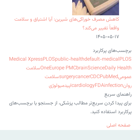
کاهش مصرف خوراکی‌های شیرین: آیا اشتیاق و سلامت
واقعاً تغییر می‌کند؟
۱۴۰۵-۰۵-۱۷
برچسب‌های پرکاربرد
Medical Xpress
PLOS
public-health
default-medical
PLOS
ScienceDaily Health
brain
Europe PMC
One
سلامت
عمومی
PubMed
CDC
cancer
surgery
سلامت
روان
infection
FDA
cardiology
اپیدمیولوژی
راهنمای سریع
برای پیدا کردن سریع‌تر مطالب پزشکی، از جستجو یا برچسب‌های
پرکاربرد استفاده کنید.
صفحه اصلی