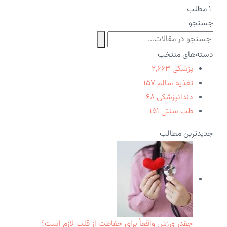
۱ مطلب
جستجو
دسته‌های منتخب
پزشکی
۲,۶۶۳
تغذیه سالم
۱۵۷
دندانپزشکی
۶۸
طب سنتی
۱۵۱
جدیدترین مطالب
چقدر ورزش واقعاً برای حفاظت از قلب لازم است؟