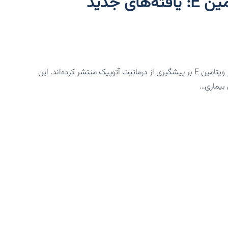
پیشگیری از درماتیت آتوپیک با ویتامین E: یافته‌های جدید
پژوهشگران دانشگاه پزشکی پکن چین به تازگی نتایج جدیدی درباره تأثیر ویتامین E بر پیشگیری از درماتیت آتوپیک منتشر کرده‌اند. این