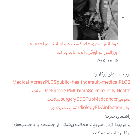
دود آتش‌سوزی‌های گسترده و افزایش مراجعه به
اورژانس در اورگن: آنچه باید بدانید
۱۴۰۵-۰۵-۱۶
برچسب‌های پرکاربرد
Medical Xpress
PLOS
public-health
default-medical
PLOS
ScienceDaily Health
brain
Europe PMC
One
سلامت
عمومی
cancer
PubMed
CDC
surgery
سلامت
روان
infection
FDA
cardiology
اپیدمیولوژی
راهنمای سریع
برای پیدا کردن سریع‌تر مطالب پزشکی، از جستجو یا برچسب‌های
پرکاربرد استفاده کنید.