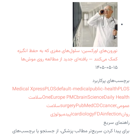
نورون‌های اورکسین: سلول‌های مغزی که به حفظ انگیزه
کمک می‌کنند — یافته‌ای جدید از مطالعه روی موش‌ها
۱۴۰۵-۰۵-۱۵
برچسب‌های پرکاربرد
Medical Xpress
PLOS
default-medical
public-health
PLOS
ScienceDaily Health
brain
Europe PMC
One
سلامت
عمومی
cancer
CDC
PubMed
surgery
سلامت
روان
infection
FDA
cardiology
اپیدمیولوژی
راهنمای سریع
برای پیدا کردن سریع‌تر مطالب پزشکی، از جستجو یا برچسب‌های