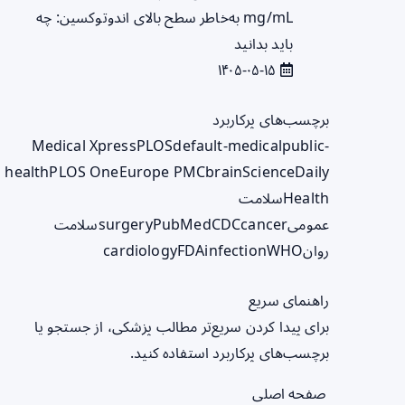
mg/mL به‌خاطر سطح بالای اندوتوکسین: چه
باید بدانید
۱۴۰۵-۰۵-۱۵
برچسب‌های پرکاربرد
Medical Xpress
PLOS
default-medical
public-
health
PLOS One
Europe PMC
brain
ScienceDaily
Health
سلامت
عمومی
cancer
CDC
PubMed
surgery
سلامت
روان
WHO
infection
FDA
cardiology
راهنمای سریع
برای پیدا کردن سریع‌تر مطالب پزشکی، از جستجو یا
برچسب‌های پرکاربرد استفاده کنید.
صفحه اصلی