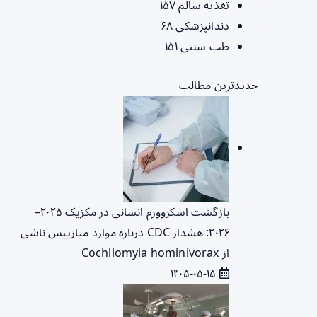
تغذیه سالم
۱۵۷
دندانپزشکی
۶۸
طب سنتی
۱۵۱
جدیدترین مطالب
بازگشت اسکروورم انسانی در مکزیک ۲۰۲۵–
۲۰۲۶: هشدار CDC درباره موارد میازییس ناشی
از Cochliomyia hominivorax
۱۴۰۵-۰۵-۱۵