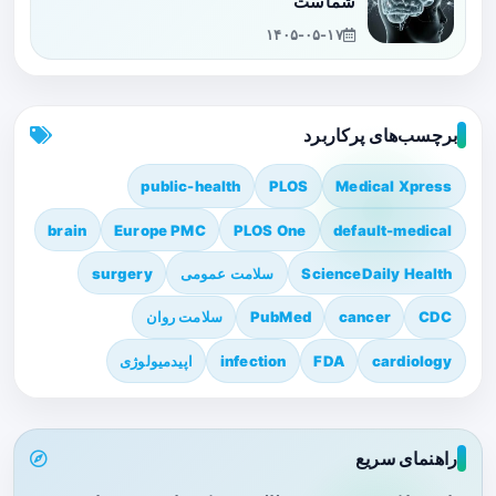
شماست
۱۴۰۵-۰۵-۱۷
برچسب‌های پرکاربرد
public-health
PLOS
Medical Xpress
brain
Europe PMC
PLOS One
default-medical
ScienceDaily Health
سلامت عمومی
surgery
CDC
cancer
PubMed
سلامت روان
cardiology
FDA
infection
اپیدمیولوژی
راهنمای سریع