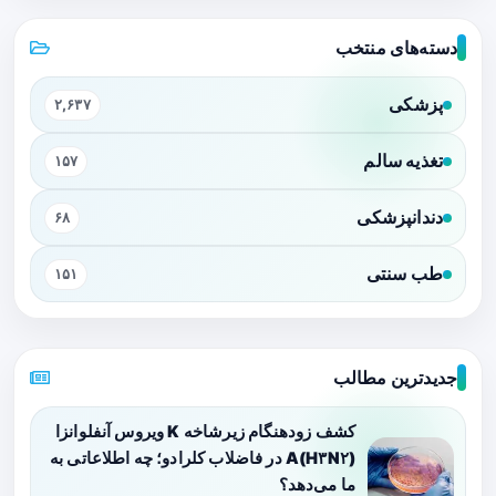
دسته‌های منتخب
پزشکی
۲,۶۳۷
تغذیه سالم
۱۵۷
دندانپزشکی
۶۸
طب سنتی
۱۵۱
جدیدترین مطالب
کشف زودهنگام زیرشاخه K ویروس آنفلوانزا
A(H۳N۲) در فاضلاب کلرادو؛ چه اطلاعاتی به
ما می‌دهد؟