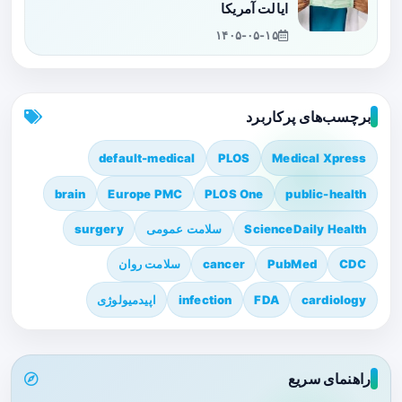
ایالت آمریکا
۱۴۰۵-۰۵-۱۵
برچسب‌های پرکاربرد
default-medical
PLOS
Medical Xpress
brain
Europe PMC
PLOS One
public-health
ScienceDaily Health
سلامت عمومی
surgery
CDC
PubMed
cancer
سلامت روان
cardiology
FDA
infection
اپیدمیولوژی
راهنمای سریع