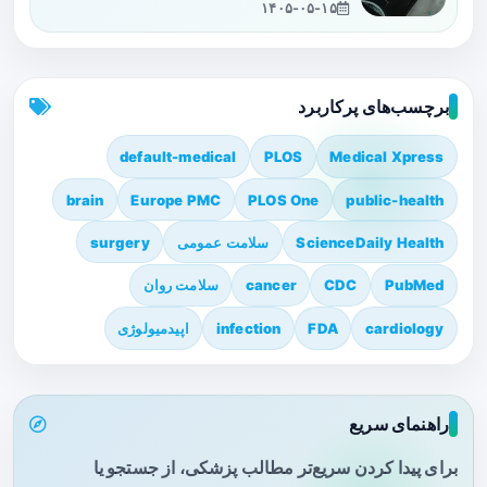
۱۴۰۵-۰۵-۱۵
برچسب‌های پرکاربرد
default-medical
PLOS
Medical Xpress
brain
Europe PMC
PLOS One
public-health
ScienceDaily Health
سلامت عمومی
surgery
PubMed
CDC
cancer
سلامت روان
cardiology
FDA
infection
اپیدمیولوژی
راهنمای سریع
برای پیدا کردن سریع‌تر مطالب پزشکی، از جستجو یا