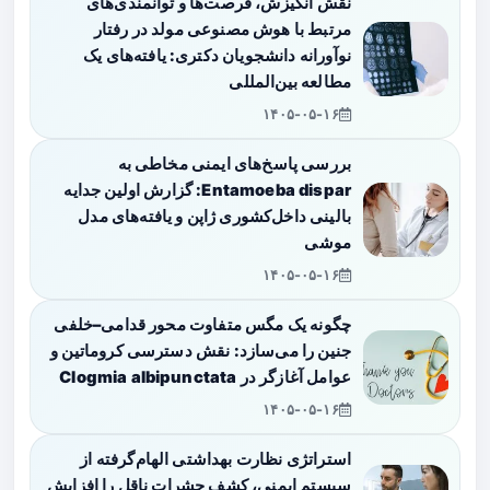
نقش انگیزش، فرصت‌ها و توانمندی‌های
مرتبط با هوش مصنوعی مولد در رفتار
نوآورانه دانشجویان دکتری: یافته‌های یک
مطالعه بین‌المللی
۱۴۰۵-۰۵-۱۶
بررسی پاسخ‌های ایمنی مخاطی به
Entamoeba dispar: گزارش اولین جدایه
بالینی داخل‌کشوری ژاپن و یافته‌های مدل
موشی
۱۴۰۵-۰۵-۱۶
چگونه یک مگس متفاوت محور قدامی–خلفی
جنین را می‌سازد: نقش دسترسی کروماتین و
عوامل آغازگر در Clogmia albipunctata
۱۴۰۵-۰۵-۱۶
استراتژی نظارت بهداشتی الهام‌گرفته از
سیستم ایمنی، کشف حشرات ناقل را افزایش