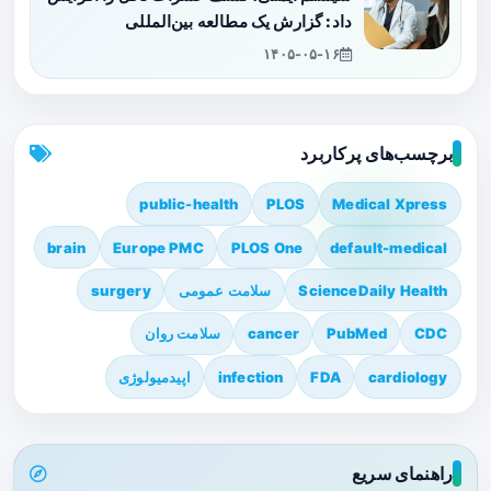
داد: گزارش یک مطالعه بین‌المللی
۱۴۰۵-۰۵-۱۶
برچسب‌های پرکاربرد
public-health
PLOS
Medical Xpress
brain
Europe PMC
PLOS One
default-medical
ScienceDaily Health
سلامت عمومی
surgery
CDC
PubMed
cancer
سلامت روان
cardiology
FDA
infection
اپیدمیولوژی
راهنمای سریع