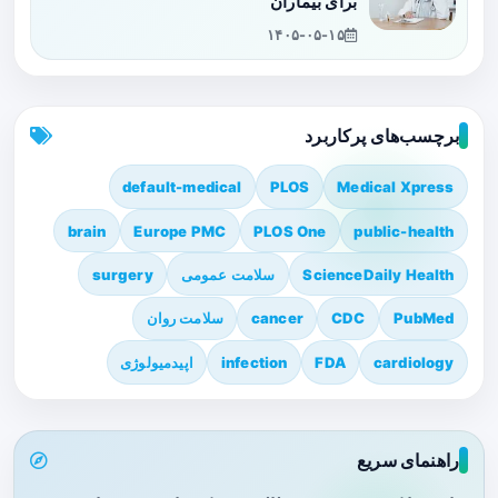
برای بیماران
۱۴۰۵-۰۵-۱۵
برچسب‌های پرکاربرد
default-medical
PLOS
Medical Xpress
brain
Europe PMC
PLOS One
public-health
ScienceDaily Health
سلامت عمومی
surgery
PubMed
CDC
cancer
سلامت روان
cardiology
FDA
infection
اپیدمیولوژی
راهنمای سریع