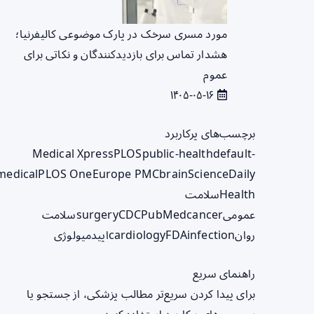
مورد مسری سرخک در پارک موضوعی کالیفرنیا؛
هشدار تماس برای بازدیدکنندگان و نکاتی برای
عموم
۱۴۰۵-۰۵-۱۶
برچسب‌های پرکاربرد
Medical Xpress
PLOS
public-health
default-
medical
PLOS One
Europe PMC
brain
ScienceDaily
Health
سلامت
عمومی
cancer
PubMed
CDC
surgery
سلامت
روان
infection
FDA
cardiology
اپیدمیولوژی
راهنمای سریع
برای پیدا کردن سریع‌تر مطالب پزشکی، از جستجو یا