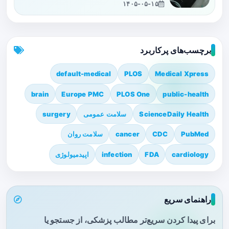
۱۴۰۵-۰۵-۱۵
برچسب‌های پرکاربرد
default-medical
PLOS
Medical Xpress
brain
Europe PMC
PLOS One
public-health
ScienceDaily Health
سلامت عمومی
surgery
PubMed
CDC
cancer
سلامت روان
cardiology
FDA
infection
اپیدمیولوژی
راهنمای سریع
برای پیدا کردن سریع‌تر مطالب پزشکی، از جستجو یا