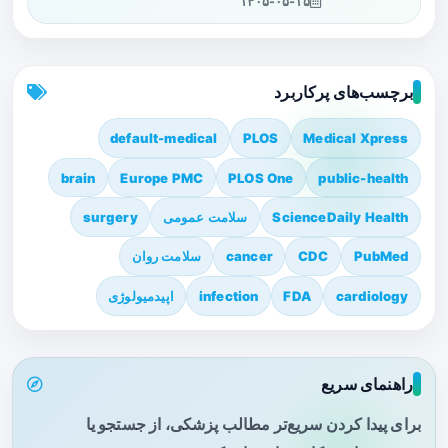
۱۴۰۵-۰۵-۱۵
برچسب‌های پرکاربرد
default-medical
PLOS
Medical Xpress
brain
Europe PMC
PLOS One
public-health
ScienceDaily Health
سلامت عمومی
surgery
PubMed
CDC
cancer
سلامت روان
cardiology
FDA
infection
اپیدمیولوژی
راهنمای سریع
برای پیدا کردن سریع‌تر مطالب پزشکی، از جستجو یا