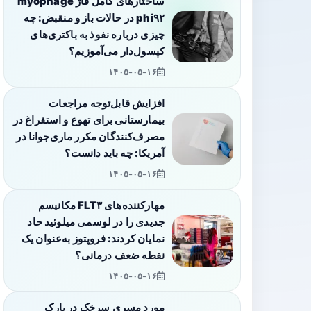
ساختارهای کامل فاژ myophage
phi۹۲ در حالات باز و منقبض: چه
چیزی درباره نفوذ به باکتری‌های
کپسول‌دار می‌آموزیم؟
۱۴۰۵-۰۵-۱۶
افزایش قابل‌توجه مراجعات
بیمارستانی برای تهوع و استفراغ در
مصرف‌کنندگان مکرر ماری‌جوانا در
آمریکا: چه باید دانست؟
۱۴۰۵-۰۵-۱۶
مهارکننده‌های FLT۳ مکانیسم
جدیدی را در لوسمی میلوئید حاد
نمایان کردند: فروپتوز به‌عنوان یک
نقطه ضعف درمانی؟
۱۴۰۵-۰۵-۱۶
مورد مسری سرخک در پارک