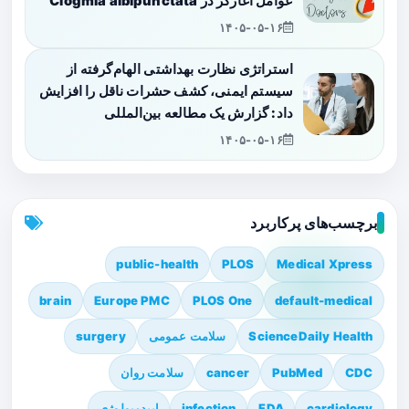
عوامل آغازگر در Clogmia albipunctata
۱۴۰۵-۰۵-۱۶
استراتژی نظارت بهداشتی الهام‌گرفته از
سیستم ایمنی، کشف حشرات ناقل را افزایش
داد: گزارش یک مطالعه بین‌المللی
۱۴۰۵-۰۵-۱۶
برچسب‌های پرکاربرد
public-health
PLOS
Medical Xpress
brain
Europe PMC
PLOS One
default-medical
ScienceDaily Health
سلامت عمومی
surgery
CDC
PubMed
cancer
سلامت روان
cardiology
FDA
infection
اپیدمیولوژی