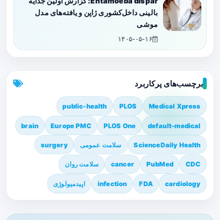
Entamoeba dispar: گزارش اولین جدایه
بالینی داخل‌کشوری ژاپن و یافته‌های مدل
موشی
۱۴۰۵-۰۵-۱۶
برچسب‌های پرکاربرد
public-health
PLOS
Medical Xpress
brain
Europe PMC
PLOS One
default-medical
ScienceDaily Health
سلامت عمومی
surgery
CDC
PubMed
cancer
سلامت روان
cardiology
FDA
infection
اپیدمیولوژی