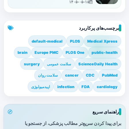
۱۴۰۵-۰۵-۱۵
برچسب‌های پرکاربرد
default-medical
PLOS
Medical Xpress
brain
Europe PMC
PLOS One
public-health
ScienceDaily Health
سلامت عمومی
surgery
PubMed
CDC
cancer
سلامت روان
cardiology
FDA
infection
اپیدمیولوژی
راهنمای سریع
برای پیدا کردن سریع‌تر مطالب پزشکی، از جستجو یا