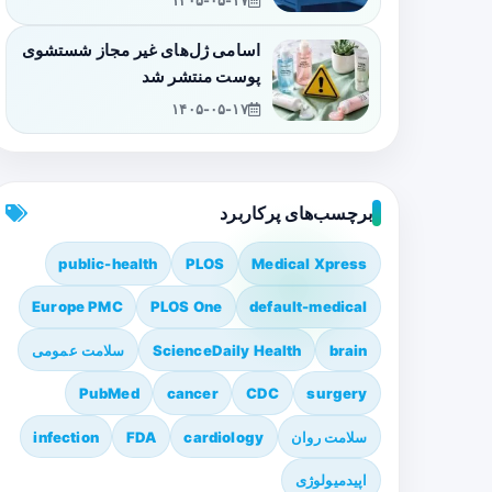
۱۴۰۵-۰۵-۱۷
اسامی ژل‌های غیر مجاز شستشوی
پوست منتشر شد
۱۴۰۵-۰۵-۱۷
برچسب‌های پرکاربرد
public-health
PLOS
Medical Xpress
Europe PMC
PLOS One
default-medical
brain
ScienceDaily Health
سلامت عمومی
PubMed
cancer
CDC
surgery
سلامت روان
cardiology
FDA
infection
اپیدمیولوژی