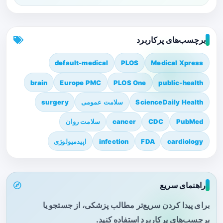
برچسب‌های پرکاربرد
default-medical
PLOS
Medical Xpress
brain
Europe PMC
PLOS One
public-health
ScienceDaily Health
سلامت عمومی
surgery
PubMed
CDC
cancer
سلامت روان
cardiology
FDA
infection
اپیدمیولوژی
راهنمای سریع
برای پیدا کردن سریع‌تر مطالب پزشکی، از جستجو یا
برچسب‌های پرکاربرد استفاده کنید.