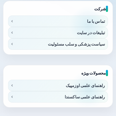
شرکت
تماس با ما
تبلیغات در سایت
سیاست پزشکی و سلب مسئولیت
محصولات ویژه
راهنمای علمی اوزمپیک
راهنمای علمی ساکسندا