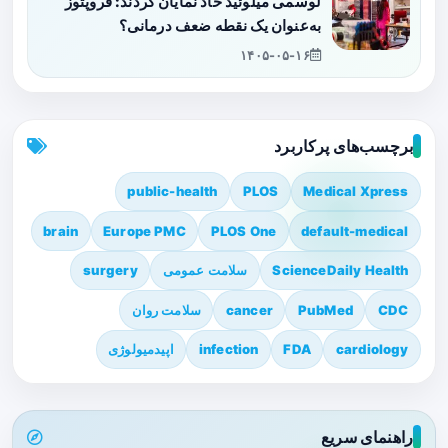
لوسمی میلوئید حاد نمایان کردند: فروپتوز
به‌عنوان یک نقطه ضعف درمانی؟
۱۴۰۵-۰۵-۱۶
برچسب‌های پرکاربرد
public-health
PLOS
Medical Xpress
brain
Europe PMC
PLOS One
default-medical
ScienceDaily Health
سلامت عمومی
surgery
CDC
PubMed
cancer
سلامت روان
cardiology
FDA
infection
اپیدمیولوژی
راهنمای سریع