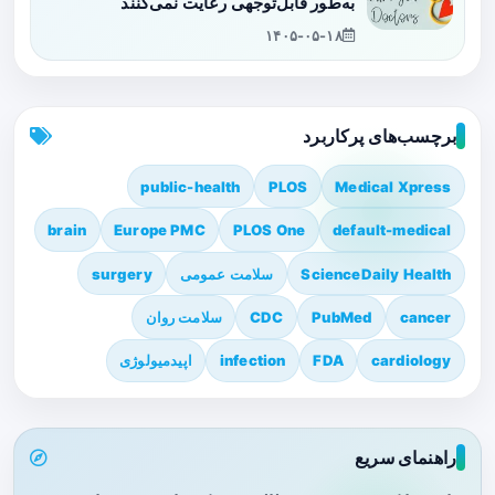
به‌طور قابل‌توجهی رعایت نمی‌کنند
۱۴۰۵-۰۵-۱۸
برچسب‌های پرکاربرد
public-health
PLOS
Medical Xpress
brain
Europe PMC
PLOS One
default-medical
ScienceDaily Health
سلامت عمومی
surgery
cancer
PubMed
CDC
سلامت روان
cardiology
FDA
infection
اپیدمیولوژی
راهنمای سریع