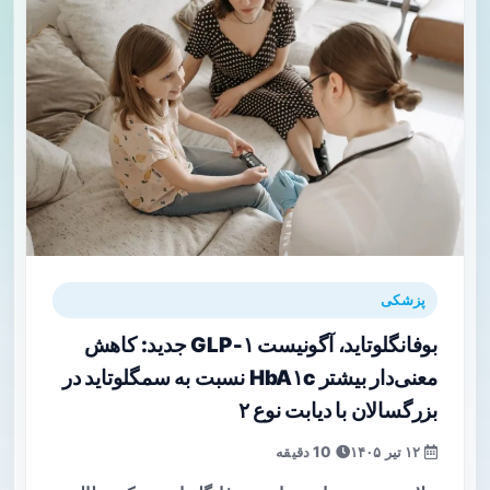
پزشکی
بوفانگلوتاید، آگونیست GLP‑۱ جدید: کاهش
معنی‌دار بیشتر HbA۱c نسبت به سمگلوتاید در
بزرگسالان با دیابت نوع ۲
۱۲ تیر ۱۴۰۵
10 دقیقه