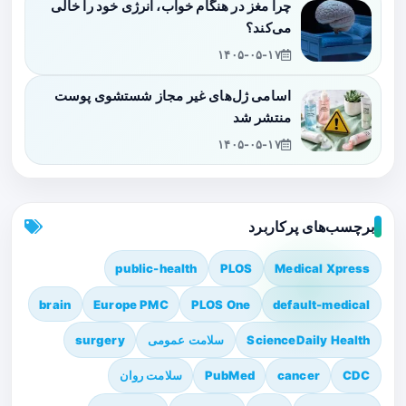
چرا مغز در هنگام خواب، انرژی خود را خالی
می‌کند؟
۱۴۰۵-۰۵-۱۷
اسامی ژل‌های غیر مجاز شستشوی پوست
منتشر شد
۱۴۰۵-۰۵-۱۷
برچسب‌های پرکاربرد
public-health
PLOS
Medical Xpress
brain
Europe PMC
PLOS One
default-medical
ScienceDaily Health
سلامت عمومی
surgery
CDC
cancer
PubMed
سلامت روان