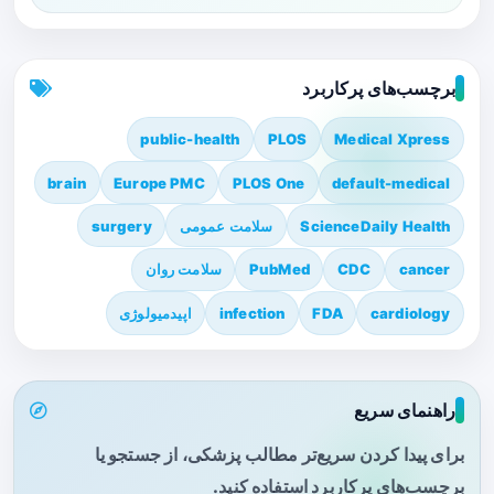
برچسب‌های پرکاربرد
public-health
PLOS
Medical Xpress
brain
Europe PMC
PLOS One
default-medical
ScienceDaily Health
سلامت عمومی
surgery
cancer
CDC
PubMed
سلامت روان
cardiology
FDA
infection
اپیدمیولوژی
راهنمای سریع
برای پیدا کردن سریع‌تر مطالب پزشکی، از جستجو یا
برچسب‌های پرکاربرد استفاده کنید.