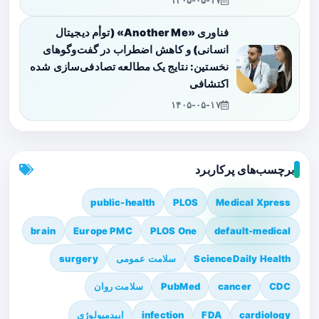
۱۴۰۵-۰۵-۱۷
فناوری «Another Me» (توأم دیجیتال
انسانی) و کاهش اضطراب در گفت‌وگوهای
نخستین: نتایج یک مطالعه تصادفی‌سازی شده
اکتشافی
۱۴۰۵-۰۵-۱۷
برچسب‌های پرکاربرد
public-health
PLOS
Medical Xpress
brain
Europe PMC
PLOS One
default-medical
ScienceDaily Health
سلامت عمومی
surgery
CDC
cancer
PubMed
سلامت روان
cardiology
FDA
infection
اپیدمیولوژی