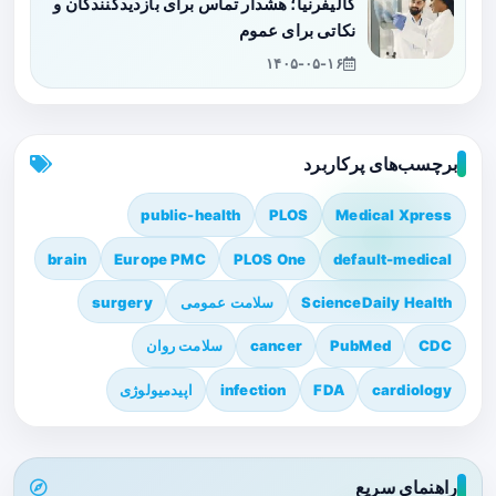
کالیفرنیا؛ هشدار تماس برای بازدیدکنندگان و
نکاتی برای عموم
۱۴۰۵-۰۵-۱۶
برچسب‌های پرکاربرد
public-health
PLOS
Medical Xpress
brain
Europe PMC
PLOS One
default-medical
ScienceDaily Health
سلامت عمومی
surgery
CDC
PubMed
cancer
سلامت روان
cardiology
FDA
infection
اپیدمیولوژی
راهنمای سریع