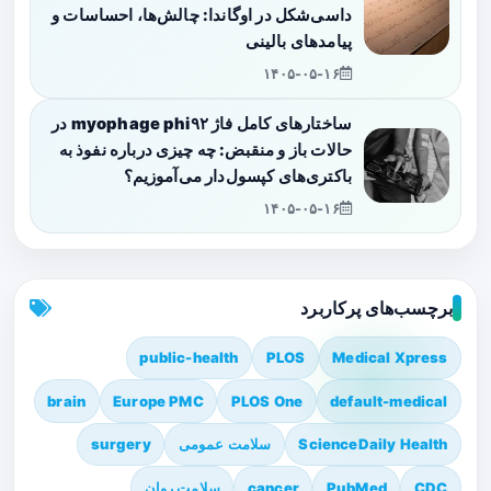
داسی‌شکل در اوگاندا: چالش‌ها، احساسات و
پیامدهای بالینی
۱۴۰۵-۰۵-۱۶
ساختارهای کامل فاژ myophage phi۹۲ در
حالات باز و منقبض: چه چیزی درباره نفوذ به
باکتری‌های کپسول‌دار می‌آموزیم؟
۱۴۰۵-۰۵-۱۶
برچسب‌های پرکاربرد
public-health
PLOS
Medical Xpress
brain
Europe PMC
PLOS One
default-medical
ScienceDaily Health
سلامت عمومی
surgery
CDC
PubMed
cancer
سلامت روان