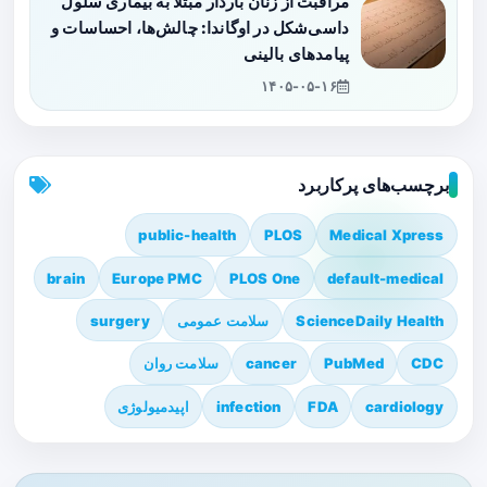
مراقبت از زنان باردار مبتلا به بیماری سلول
داسی‌شکل در اوگاندا: چالش‌ها، احساسات و
پیامدهای بالینی
۱۴۰۵-۰۵-۱۶
برچسب‌های پرکاربرد
public-health
PLOS
Medical Xpress
brain
Europe PMC
PLOS One
default-medical
ScienceDaily Health
سلامت عمومی
surgery
CDC
PubMed
cancer
سلامت روان
cardiology
FDA
infection
اپیدمیولوژی