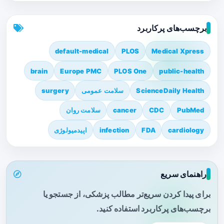
برچسب‌های پرکاربرد
default-medical
PLOS
Medical Xpress
brain
Europe PMC
PLOS One
public-health
ScienceDaily Health
سلامت عمومی
surgery
PubMed
CDC
cancer
سلامت روان
cardiology
FDA
infection
اپیدمیولوژی
راهنمای سریع
برای پیدا کردن سریع‌تر مطالب پزشکی، از جستجو یا
برچسب‌های پرکاربرد استفاده کنید.