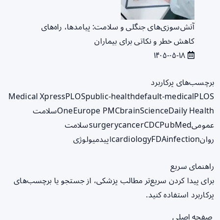
آتش‌سوزی‌های جنگلی و سلامت: پیامدها، راه‌های
کاهش خطر و نکاتی برای بیماران
۱۴۰۵-۰۵-۱۸
برچسب‌های پرکاربرد
Medical Xpress
PLOS
public-health
default-medical
PLOS
ScienceDaily Health
brain
Europe PMC
One
سلامت
عمومی
PubMed
CDC
cancer
surgery
سلامت
روان
infection
FDA
cardiology
اپیدمیولوژی
راهنمای سریع
برای پیدا کردن سریع‌تر مطالب پزشکی، از جستجو یا برچسب‌های
پرکاربرد استفاده کنید.
صفحه اصلی