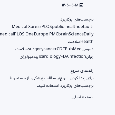
۱۴۰۵-۰۵-۱۸
برچسب‌های پرکاربرد
Medical Xpress
PLOS
public-health
default-
medical
PLOS One
Europe PMC
brain
ScienceDaily
Health
سلامت
عمومی
PubMed
CDC
cancer
surgery
سلامت
روان
infection
FDA
cardiology
اپیدمیولوژی
راهنمای سریع
برای پیدا کردن سریع‌تر مطالب پزشکی، از جستجو یا
برچسب‌های پرکاربرد استفاده کنید.
صفحه اصلی