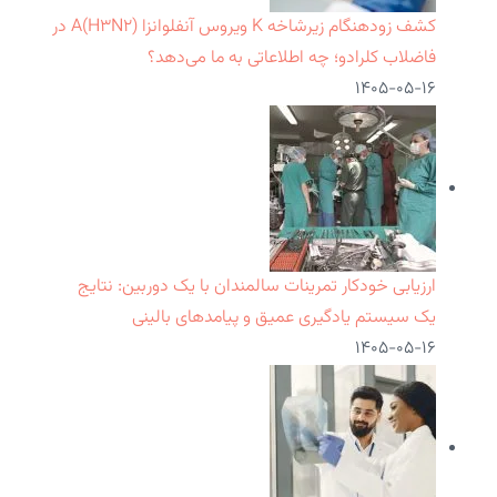
کشف زودهنگام زیرشاخه K ویروس آنفلوانزا A(H۳N۲) در
فاضلاب کلرادو؛ چه اطلاعاتی به ما می‌دهد؟
۱۴۰۵-۰۵-۱۶
ارزیابی خودکار تمرینات سالمندان با یک دوربین: نتایج
یک سیستم یادگیری عمیق و پیامدهای بالینی
۱۴۰۵-۰۵-۱۶