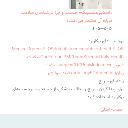
«اسکینی‌مکسینگ» چیست و چرا کارشناسان سلامت
درباره آن هشدار می‌دهند؟
۱۴۰۵-۰۵-۱۶
برچسب‌های پرکاربرد
Medical Xpress
PLOS
default-medical
public-health
PLOS
ScienceDaily Health
brain
Europe PMC
One
سلامت
عمومی
cancer
PubMed
CDC
surgery
سلامت
روان
infection
FDA
cardiology
اپیدمیولوژی
راهنمای سریع
برای پیدا کردن سریع‌تر مطالب پزشکی، از جستجو یا برچسب‌های
پرکاربرد استفاده کنید.
صفحه اصلی