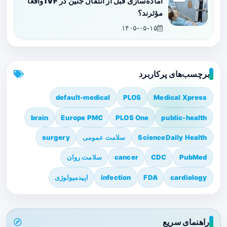
آماده‌سازی قبل از انتقال جنین در IVF واقعاً
مؤثرند؟
۱۴۰۵-۰۵-۱۵
برچسب‌های پرکاربرد
default-medical
PLOS
Medical Xpress
brain
Europe PMC
PLOS One
public-health
ScienceDaily Health
سلامت عمومی
surgery
PubMed
CDC
cancer
سلامت روان
cardiology
FDA
infection
اپیدمیولوژی
راهنمای سریع