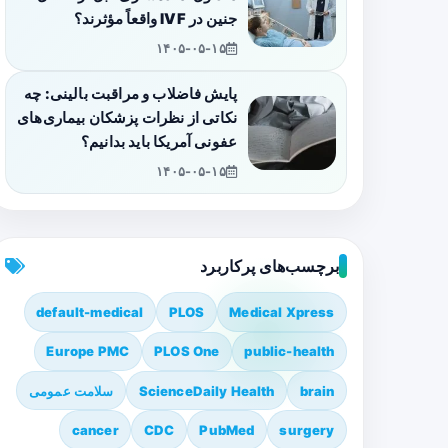
جنین در IVF واقعاً مؤثرند؟
۱۴۰۵-۰۵-۱۵
پایش فاضلاب و مراقبت بالینی: چه
نکاتی از نظرات پزشکان بیماری‌های
عفونی آمریکا باید بدانیم؟
۱۴۰۵-۰۵-۱۵
برچسب‌های پرکاربرد
default-medical
PLOS
Medical Xpress
Europe PMC
PLOS One
public-health
brain
ScienceDaily Health
سلامت عمومی
cancer
CDC
PubMed
surgery