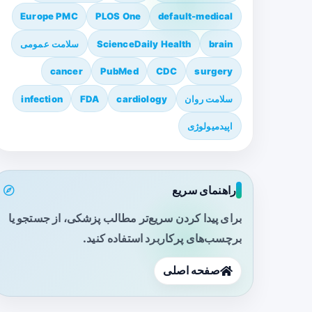
Europe PMC
PLOS One
default-medical
brain
ScienceDaily Health
سلامت عمومی
cancer
PubMed
CDC
surgery
سلامت روان
cardiology
FDA
infection
اپیدمیولوژی
راهنمای سریع
برای پیدا کردن سریع‌تر مطالب پزشکی، از جستجو یا
برچسب‌های پرکاربرد استفاده کنید.
صفحه اصلی