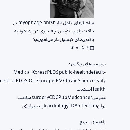
ساختارهای کامل فاژ myophage phi۹۲ در
حالات باز و منقبض: چه چیزی درباره نفوذ به
باکتری‌های کپسول‌دار می‌آموزیم؟
۱۴۰۵-۰۵-۱۶
برچسب‌های پرکاربرد
Medical Xpress
PLOS
public-health
default-
medical
PLOS One
Europe PMC
brain
ScienceDaily
Health
سلامت
عمومی
cancer
PubMed
CDC
surgery
سلامت
روان
infection
FDA
cardiology
اپیدمیولوژی
راهنمای سریع