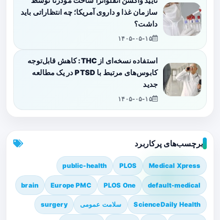
تأیید واکسن آنفلوانزا ساخت مودرنا توسط
سازمان غذا و داروی آمریکا؛ چه انتظاراتی باید
داشت؟
۱۴۰۵-۰۵-۱۵
استفاده نسخه‌ای از THC: کاهش قابل‌توجه
کابوس‌های مرتبط با PTSD در یک مطالعه
جدید
۱۴۰۵-۰۵-۱۵
برچسب‌های پرکاربرد
public-health
PLOS
Medical Xpress
brain
Europe PMC
PLOS One
default-medical
ScienceDaily Health
سلامت عمومی
surgery