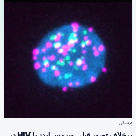
پزشکی
برخلاف تصور قبلی ویروس ایدز یا HIV در