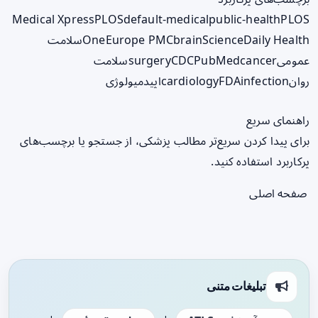
Medical Xpress
PLOS
default-medical
public-health
PLOS
ScienceDaily Health
brain
Europe PMC
One
سلامت
عمومی
cancer
PubMed
CDC
surgery
سلامت
روان
infection
FDA
cardiology
اپیدمیولوژی
راهنمای سریع
برای پیدا کردن سریع‌تر مطالب پزشکی، از جستجو یا برچسب‌های
پرکاربرد استفاده کنید.
صفحه اصلی
تبلیغات متنی